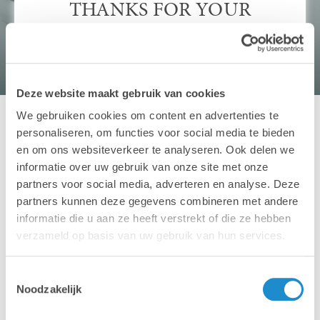
THANKS FOR YOUR
FEEDBACK
Thank you for following a training at Lab9
Academy. We will use your evaluation to
Deze website maakt gebruik van cookies
improve our future training sessions.
We gebruiken cookies om content en advertenties te
personaliseren, om functies voor social media te bieden
We hope to welcome you back in the future for
en om ons websiteverkeer te analyseren. Ook delen we
a new training at Lab9 Academy.
informatie over uw gebruik van onze site met onze
partners voor social media, adverteren en analyse. Deze
partners kunnen deze gegevens combineren met andere
informatie die u aan ze heeft verstrekt of die ze hebben
verzameld op basis van uw gebruik van hun services.
Toestemmingsselectie
Noodzakelijk