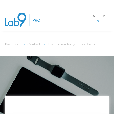
NL
FR
EN
Bedrijven
>
Contact
>
Thanks you for your feedback