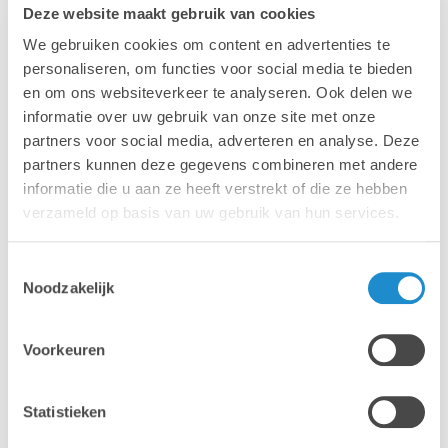
Deze website maakt gebruik van cookies
We gebruiken cookies om content en advertenties te
HOUR: Start om
- einde voorzien om
personaliseren, om functies voor social media te bieden
en om ons websiteverkeer te analyseren. Ook delen we
LANGUAGE: English
informatie over uw gebruik van onze site met onze
partners voor social media, adverteren en analyse. Deze
partners kunnen deze gegevens combineren met andere
SCHRIJF JE IN:
informatie die u aan ze heeft verstrekt of die ze hebben
verzameld op basis van uw gebruik van hun services.
Register for the webinar webinar
Toestemmingsselectie
PRICE: Gratis
Noodzakelijk
Voorkeuren
We will do this during an interactive webinar on
Thursday 23 October, at 9.00am. During the
webinar, in addition to their findings, we will discuss
Statistieken
the latest features and share their favourite
presentations that they were able to attend during