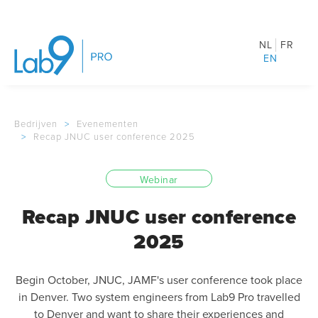
NL
FR
EN
Bedrijven
>
Evenementen
>
Recap JNUC user conference 2025
Webinar
Recap JNUC user conference
2025
Begin October, JNUC, JAMF's user conference took place
in Denver. Two system engineers from Lab9 Pro travelled
to Denver and want to share their experiences and