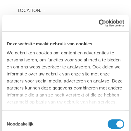
LOCATION: -
DATE: Wednesday 25 February 2026
Deze website maakt gebruik van cookies
LANGUAGE:
We gebruiken cookies om content en advertenties te
personaliseren, om functies voor social media te bieden
TICKETS:
Order your tickets
en om ons websiteverkeer te analyseren. Ook delen we
informatie over uw gebruik van onze site met onze
partners voor social media, adverteren en analyse. Deze
PRICE: Gratis
partners kunnen deze gegevens combineren met andere
informatie die u aan ze heeft verstrekt of die ze hebben
verzameld op basis van uw gebruik van hun services.
More info >
Toestemmingsselectie
Noodzakelijk