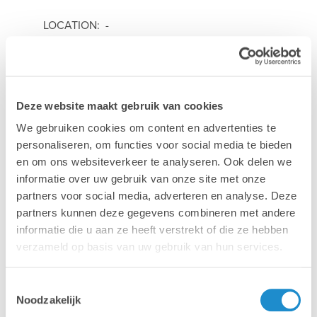
LOCATION: -
DATE: Thursday 29 January 2026
Deze website maakt gebruik van cookies
LANGUAGE:
We gebruiken cookies om content en advertenties te
personaliseren, om functies voor social media te bieden
TICKETS:
Order your tickets
en om ons websiteverkeer te analyseren. Ook delen we
informatie over uw gebruik van onze site met onze
partners voor social media, adverteren en analyse. Deze
PRICE: Gratuit
partners kunnen deze gegevens combineren met andere
informatie die u aan ze heeft verstrekt of die ze hebben
verzameld op basis van uw gebruik van hun services.
More info >
Toestemmingsselectie
Noodzakelijk