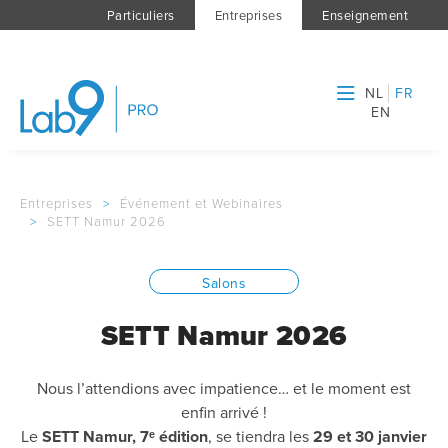
Particuliers
Entreprises
Enseignement
NL
FR
EN
Entreprises
>
Événement et Webinaires
>
SETT Namur 2026
Salons
SETT Namur 2026
Nous l’attendions avec impatience… et le moment est
enfin arrivé !
Le
SETT Namur, 7ᵉ édition
, se tiendra les
29 et 30 janvier