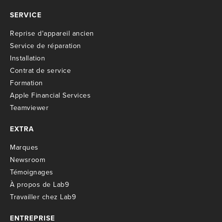
SERVICE
R
eprise d'appareil ancien
S
ervice de réparation
I
nstallation
C
ontrat de service
Formation
Apple Financial Services
Teamviewer
EXTRA
M
arques
Newsroom
T
émoignages
À propos de Lab9
T
ravailler chez Lab9
ENTREPRISE