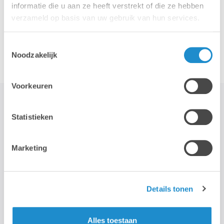
informatie die u aan ze heeft verstrekt of die ze hebben
verzameld op basis van uw gebruik van hun services.
Accessoires
Toestemmingsselectie
Noodzakelijk
Voorkeuren
Statistieken
STAY TUNED!
Marketing
>
Wij gebruiken je e-mailadres enkel om onze maandelijkse
nieuwsbrief te kunnen mailen. We geven dit adres niet door aan
Details tonen
derden, en houden het bij zolang je je niet uitschrijft.
Alles toestaan