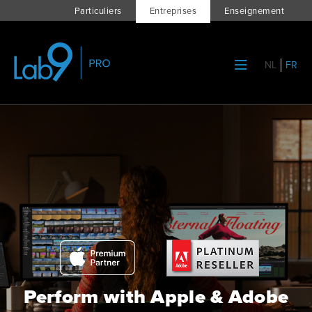
Particuliers
Entreprises
Enseignement
NL
FR
Perform with Apple & Adobe