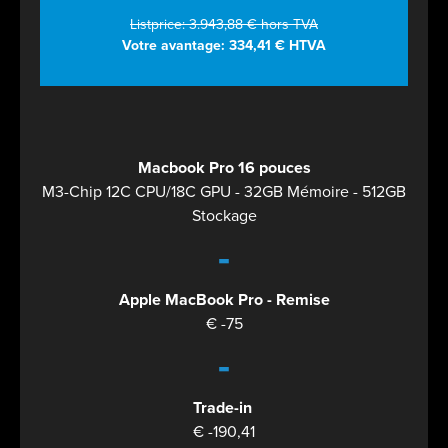
Listprice: 3.943,88 € hors TVA
Votre avantage: 334,41 € HTVA
Macbook Pro 16 pouces
M3-Chip 12C CPU/18C GPU - 32GB Mémoire - 512GB
Stockage
-
Apple MacBook Pro - Remise
€ -75
-
Trade-in
€ -190,41