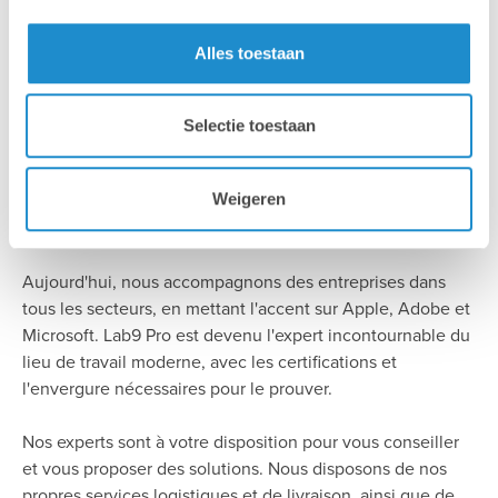
Pourquoi Lab9 Pro?
Alles toestaan
Il y a plus de 30 ans, nous avons démarré notre activité sur
Selectie toestaan
un marché spécifique. Au fil du temps, nous avons étendu
notre expertise bien au-delà du secteur graphique, grâce à
la réutilisation de nos savoirs et à tout ce que nous avons
Weigeren
appris de nos partenaires.
Aujourd'hui, nous accompagnons des entreprises dans
tous les secteurs, en mettant l'accent sur Apple, Adobe et
Microsoft. Lab9 Pro est devenu l'expert incontournable du
lieu de travail moderne, avec les certifications et
l'envergure nécessaires pour le prouver.
Nos experts sont à votre disposition pour vous conseiller
et vous proposer des solutions. Nous disposons de nos
propres services logistiques et de livraison, ainsi que de