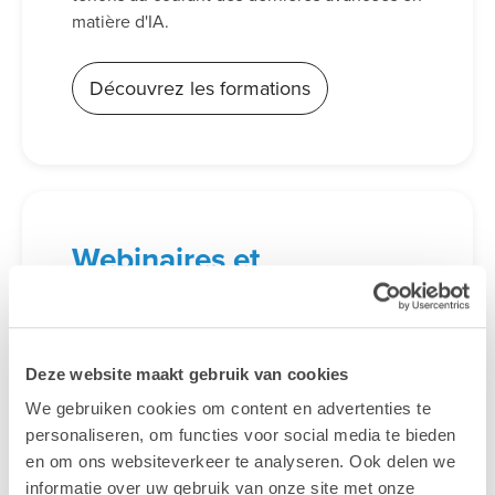
matière d'IA.
Découvrez les formations
Webinaires et
événements
gratuits
Vous souhaitez en savoir plus sur un sujet ou
Deze website maakt gebruik van cookies
trouver l'inspiration ? Vous souhaitez
rencontrer nos spécialistes sans engagement
We gebruiken cookies om content en advertenties te
? Inscrivez-vous à l'un de nos webinaires et
personaliseren, om functies voor social media te bieden
événements gratuits ou venez nous rendre
en om ons websiteverkeer te analyseren. Ook delen we
visite lors d'un salon près de chez vous.
informatie over uw gebruik van onze site met onze