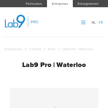
Particuliers
Entreprises
Enseignement
NL
FR
Entreprises
>
Contact
>
Sites
>
Lab9 Pro | Waterloo
Lab9 Pro | Waterloo