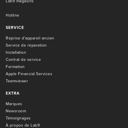
Lab9 magasins
Hotline
SERVICE
R
eprise d'appareil ancien
S
ervice de réparation
I
nstallation
C
ontrat de service
Formation
Apple Financial Services
Teamviewer
EXTRA
M
arques
Newsroom
T
émoignages
À propos de Lab9