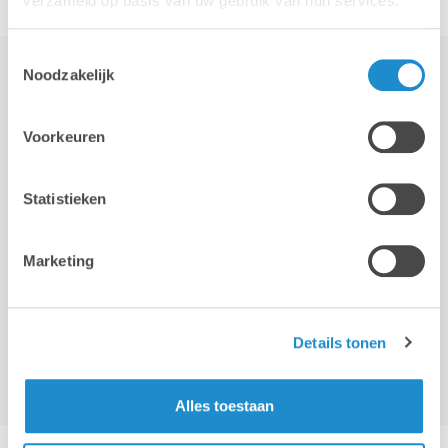
verzameld op basis van uw gebruik van hun services.
Toestemmingsselectie
Noodzakelijk
STAY TUNED!
Voorkeuren
>
Statistieken
Nous n'utilisons votre adresse électronique que pour vous envoyer
notre newsletter mensuelle. Nous ne transmettons pas cette
Marketing
adresse à des tiers et la conserverons tant que vous ne vous
désabonnerez pas.
Details tonen
Alles toestaan