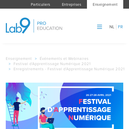
Particuliers
Entreprises
Enseignement
NL
FR
Enseignement
>
Événements et Webinaires
>
Festival d'Apprentissage Numérique 2021
>
Enregistrements - Festival d'Apprentissage Numérique 2021