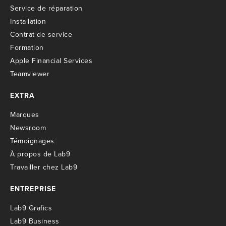
S
ervice de réparation
I
nstallation
C
ontrat de service
Formation
Apple Financial Services
Teamviewer
EXTRA
M
arques
Newsroom
T
émoignages
À propos de Lab9
T
ravailler chez Lab9
ENTREPRISE
Lab9 Grafics
Lab9 Business