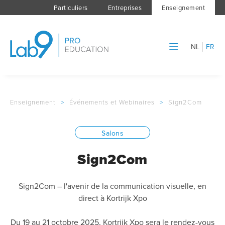
Particuliers
Entreprises
Enseignement
NL
FR
Enseignement
>
Événements et Webinaires
>
Sign2Com
Salons
Sign2Com
Sign2Com – l'avenir de la communication visuelle, en
direct à Kortrijk Xpo
Du 19 au 21 octobre 2025, Kortrijk Xpo sera le rendez-vous