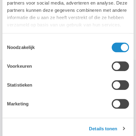
partners voor social media, adverteren en analyse. Deze
partners kunnen deze gegevens combineren met andere
informatie die u aan ze heeft verstrekt of die ze hebben
verzameld op basis van uw gebruik van hun services.
Accessoires
Toestemmingsselectie
Noodzakelijk
Voorkeuren
Statistieken
STAY TUNED!
Marketing
>
Nous n'utilisons votre adresse électronique que pour vous envoyer
notre newsletter mensuelle. Nous ne transmettons pas cette
Details tonen
adresse à des tiers et la conserverons tant que vous ne vous
désabonnerez pas.