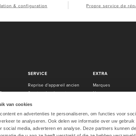
llation & configuration
Propre service de rép
SERVICE
EXTRA
R
eprise d'appareil ancien
M
arques
Center
S
ervice de réparation
Newsroom
I
nstallation
T
émoignages
ik van cookies
C
ontrat de service
À propos de Lab9
ontent en advertenties te personaliseren, om functies voor soci
rpen
Formation
T
ravailler chez Lab9
erkeer te analyseren. Ook delen we informatie over uw gebruik
oo
Apple Financial Services
or social media, adverteren en analyse. Deze partners kunnen 
Teamviewer
ormatie die u aan ze heeft verstrekt of die ze hebben verzameld