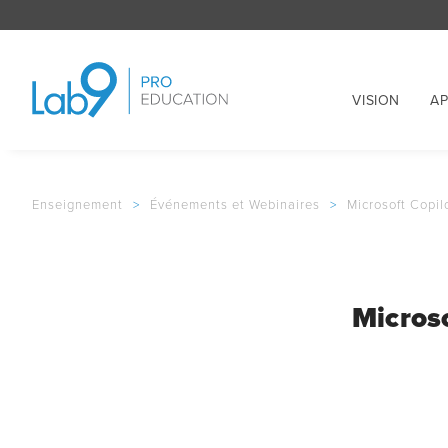
VISION
AP
Enseignement
>
Événements et Webinaires
>
Microsoft Copilo
Microso