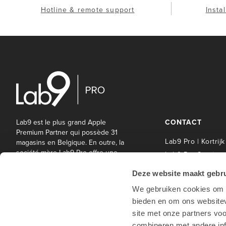
Hotline & remote support
Insta
Lab9 est le plus grand Apple
CONTACT
Premium Partner qui possède 31
Lab9 Pro | Kortrijk
magasins en Belgique. En outre, la
société mère Lab9 Pro offre une
Lab9 Pro Service 
large gamme de services
| Kortrijk
informatiques et autres aux
Deze website maakt gebru
Lab9 Pro | Hasselt
entreprises et aux établissements
We gebruiken cookies om c
d'enseignement.
Lab9 Pro | Antwe
bieden en om ons websitev
Lab9 Pro | Waterl
site met onze partners vo
Lab9 magasins
combineren met andere inf