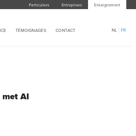
Particuliers
Entreprises
Enseignement
NL
FR
ICE
TÉMOIGNAGES
CONTACT
t met AI