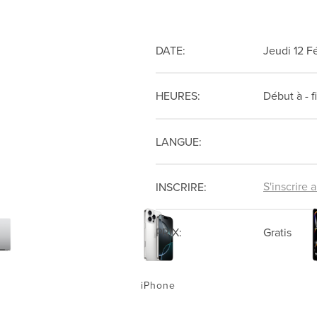
DATE:
Jeudi 12 F
HEURES:
Début à
- f
LANGUE:
S'inscrire 
INSCRIRE:
PRIX:
Gratis
iPhone