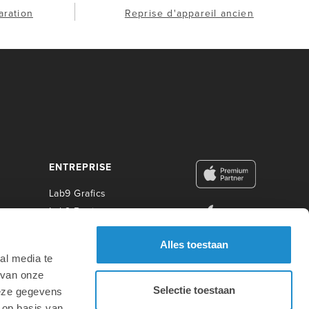
aration
Reprise d'appareil ancien
ENTREPRISE
Lab9 Grafics
Lab9 Business
Lab9 Construct
Alles toestaan
Lab9 Photo
al media te
Lab9 Academy
 van onze
Selectie toestaan
deze gegevens
ÉDUCATION
 op basis van