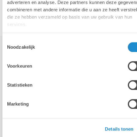
adverteren en analyse. Deze partners kunnen deze gegeven
Accessoires
combineren met andere informatie die u aan ze heeft verstrek
die ze hebben verzameld op basis van uw gebruik van hun
services.
Toestemmingsselectie
Noodzakelijk
STAY TUNED!
Voorkeuren
>
Statistieken
Wij gebruiken je e-mailadres enkel om onze maandelijkse
nieuwsbrief te kunnen mailen. We geven dit adres niet door aan
Marketing
derden, en houden het bij zolang je je niet uitschrijft.
Details tonen