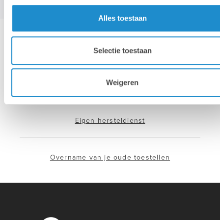
Alles toestaan
Hotline & remote support
Selectie toestaan
Weigeren
Installatie & configuratie
Eigen hersteldienst
Overname van je oude toestellen