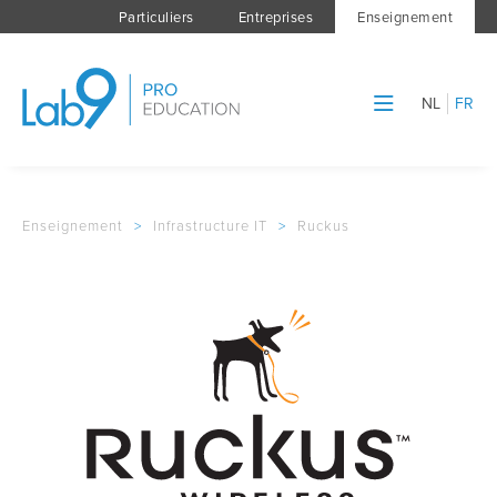
Particuliers
Entreprises
Enseignement
NL
FR
Enseignement
>
Infrastructure IT
>
Ruckus