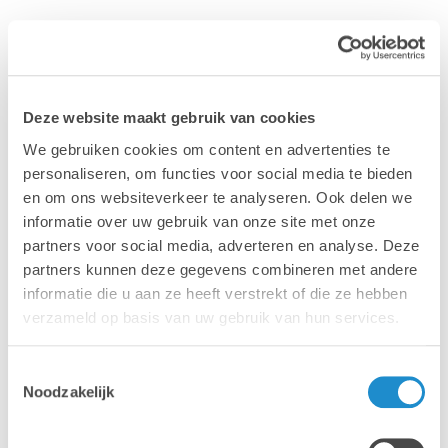
Deze website maakt gebruik van cookies
We gebruiken cookies om content en advertenties te
personaliseren, om functies voor social media te bieden
en om ons websiteverkeer te analyseren. Ook delen we
informatie over uw gebruik van onze site met onze
partners voor social media, adverteren en analyse. Deze
partners kunnen deze gegevens combineren met andere
informatie die u aan ze heeft verstrekt of die ze hebben
DEMANDEZ UNE ANALYSE
verzameld op basis van uw gebruik van hun services.
GRATUITE DE VOTRE WIFI
Toestemmingsselectie
Noodzakelijk
Différents signaux WiFi peuvent perturber votre propre
réseau, ce qui entraîne une diminution des
performances de votre réseau. Chez Lab9, vous