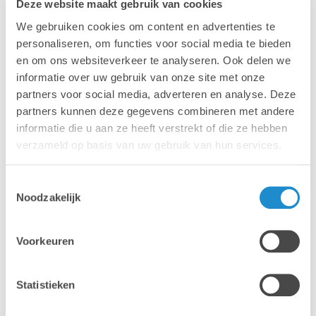
Deze website maakt gebruik van cookies
We gebruiken cookies om content en advertenties te
personaliseren, om functies voor social media te bieden
en om ons websiteverkeer te analyseren. Ook delen we
informatie over uw gebruik van onze site met onze
partners voor social media, adverteren en analyse. Deze
partners kunnen deze gegevens combineren met andere
informatie die u aan ze heeft verstrekt of die ze hebben
VRAAG EEN WIFI-ANALYSE AAN
verzameld op basis van uw gebruik van hun services.
Verschillende wifisignalen kunnen je eigen netwerk
Toestemmingsselectie
Noodzakelijk
verstoren, waardoor de performantie van je netwerk
achteruit gaat. Bij Lab9 kan je beroep doen op een wifi-
survey.
Voorkeuren
Tijdens een wifi-survey komen we ter plaatse in jouw
school om je Ruckus-installatie uit te meten. Door de
Statistieken
plaatsing van de Ruckus access points te optimaliseren