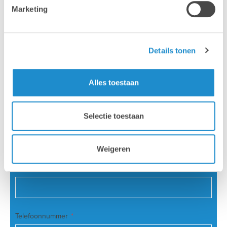
kunnen we tot 30% besparen op de installatie.
Marketing
Voornaam
Details tonen
Naam
Alles toestaan
Selectie toestaan
Naam van de school
Weigeren
Emailadres
Telefoonnummer