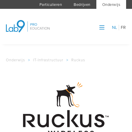
Particulieren
Bedrijven
Onderwijs
NL
FR
Onderwijs
>
IT-Infrastructuur
>
Ruckus