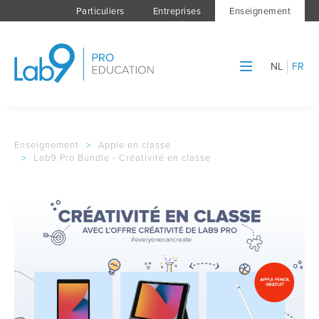
Particuliers
Entreprises
Enseignement
NL
FR
Enseignement
>
Apple en classe
>
Lab9 Pro Bundle - Créativité en classe