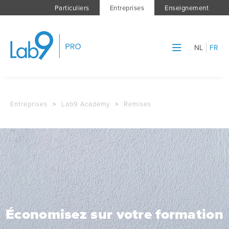
Particuliers
Entreprises
Enseignement
NL
FR
Entreprises
>
Lab9 Academy
>
Remises
Économisez sur votre formation