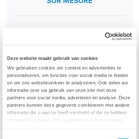
SUR MESURE
3 jours de formation sur mesure
Le formateur est engagé à la journée par
groupe, et non par participant
Deze website maakt gebruik van cookies
We gebruiken cookies om content en advertenties te
Valable un an
à partir de la date de facturation
personaliseren, om functies voor social media te bieden
en om ons websiteverkeer te analyseren. Ook delen we
Formations planifiables en
toute flexibilité
informatie over uw gebruik van onze site met onze
partners voor social media, adverteren en analyse. Deze
partners kunnen deze gegevens combineren met andere
Plus d'informations >
informatie die u aan ze heeft verstrekt of die ze hebben
verzameld op basis van uw gebruik van hun services.
Toestemmingsselectie