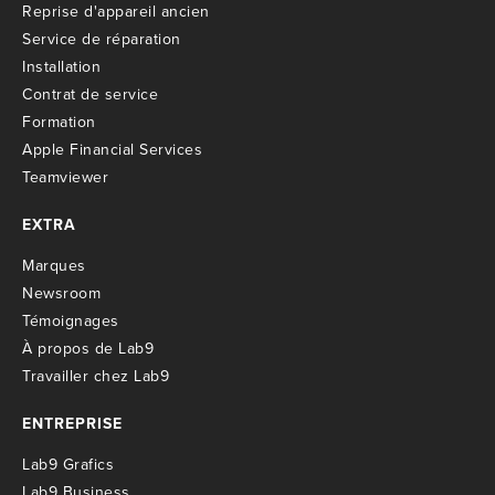
R
eprise d'appareil ancien
S
ervice de réparation
I
nstallation
C
ontrat de service
Formation
Apple Financial Services
Teamviewer
EXTRA
M
arques
Newsroom
T
émoignages
À propos de Lab9
T
ravailler chez Lab9
ENTREPRISE
Lab9 Grafics
Lab9 Business