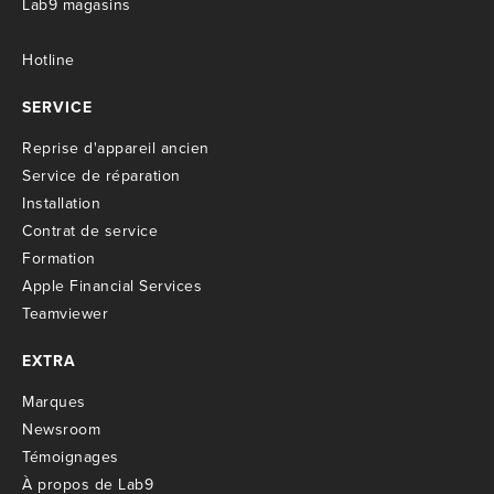
Lab9 magasins
Hotline
SERVICE
R
eprise d'appareil ancien
S
ervice de réparation
I
nstallation
C
ontrat de service
Formation
Apple Financial Services
Teamviewer
EXTRA
M
arques
Newsroom
T
émoignages
À propos de Lab9