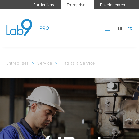
Particuliers
Entreprises
Enseignement
NL
FR
Entreprises
>
Service
>
iPad as a Service