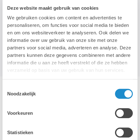
choix des bonnes applications. L'iPad est également
Deze website maakt gebruik van cookies
entièrement adapté à votre environnement informatique.
We gebruiken cookies om content en advertenties te
personaliseren, om functies voor social media te bieden
en om ons websiteverkeer te analyseren. Ook delen we
informatie over uw gebruik van onze site met onze
Demandez votre iPad-as-a-service >
partners voor social media, adverteren en analyse. Deze
partners kunnen deze gegevens combineren met andere
informatie die u aan ze heeft verstrekt of die ze hebben
verzameld op basis van uw gebruik van hun services.
Toestemmingsselectie
Noodzakelijk
DEMANDEZ VOTRE BUNDLE IPAD
Voorkeuren
AS A SERVICE
Statistieken