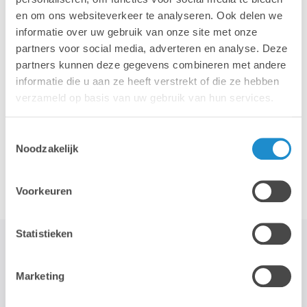
en om ons websiteverkeer te analyseren. Ook delen we
informatie over uw gebruik van onze site met onze
iPhone
iPad
partners voor social media, adverteren en analyse. Deze
partners kunnen deze gegevens combineren met andere
informatie die u aan ze heeft verstrekt of die ze hebben
verzameld op basis van uw gebruik van hun services.
Toestemmingsselectie
Noodzakelijk
Accessoires
Voorkeuren
Statistieken
Marketing
STAY TUNED!