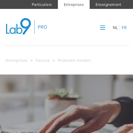
Particuliers
Entreprises
Enseignement
NL
FR
Entreprises
>
Service
>
Probleem melden