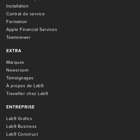
I
nstallation
C
ontrat de service
Formation
Apple Financial Services
Teamviewer
EXTRA
M
arques
Newsroom
T
émoignages
À propos de Lab9
T
ravailler chez Lab9
ENTREPRISE
Lab9 Grafics
Lab9 Business
Lab9 Construct