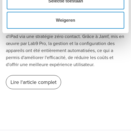
et réduit ses frais de gestion.
Selectie toestaan
En raison du nombre croissant d'appareils Apple, le
Weigeren
groupe Colruyt était confronté au défi de gérer
efficacement et en toute sécurité des milliers de Mac et
d'iPad via une stratégie zéro contact. Grâce à Jamf, mis en
œuvre par Lab9 Pro, la gestion et la configuration des
appareils ont été entièrement automatisées, ce qui a
permis d'améliorer l'efficacité, de réduire les coûts et
d'offrir une meilleure expérience utilisateur.
Lire l'article complet