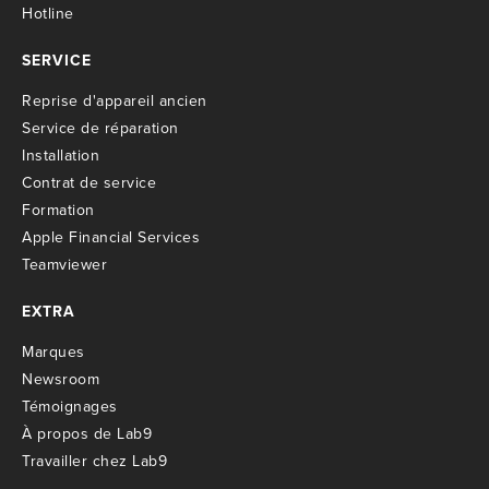
Hotline
SERVICE
R
eprise d'appareil ancien
S
ervice de réparation
I
nstallation
C
ontrat de service
Formation
Apple Financial Services
Teamviewer
EXTRA
M
arques
Newsroom
T
émoignages
À propos de Lab9
T
ravailler chez Lab9