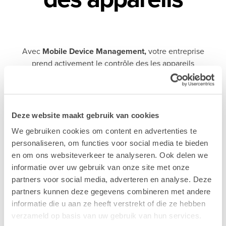
Avec
Mobile Device Management,
votre entreprise
prend activement le contrôle des les appareils
mobiles.
Les nouveaux appareils sont immédiatement prêts à
l'emploi grâce au déploiement automatique, tandis
que le service informatique gère de manière
Deze website maakt gebruik van cookies
centralisée la sécurité, les mises à jour et les
We gebruiken cookies om content en advertenties te
applications sans intervention manuelle.
personaliseren, om functies voor social media te bieden
en om ons websiteverkeer te analyseren. Ook delen we
informatie over uw gebruik van onze site met onze
Laissez-vous guider
partners voor social media, adverteren en analyse. Deze
partners kunnen deze gegevens combineren met andere
informatie die u aan ze heeft verstrekt of die ze hebben
verzameld op basis van uw gebruik van hun services.