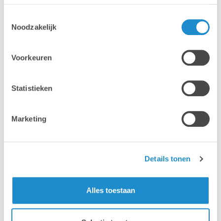
Toestemmingsselectie
Noodzakelijk
Voorkeuren
Statistieken
Marketing
Details tonen
SUCCES STORY - MOBILE DEVICE MANAGEMENT
Colruyt Group augmente son
Alles toestaan
efficacité