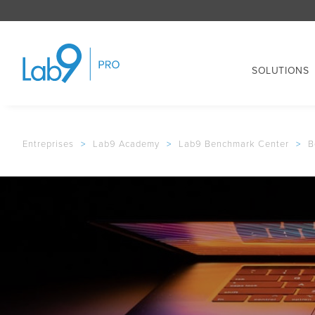
SOLUTIONS
Entreprises
>
Lab9 Academy
>
Lab9 Benchmark Center
>
B