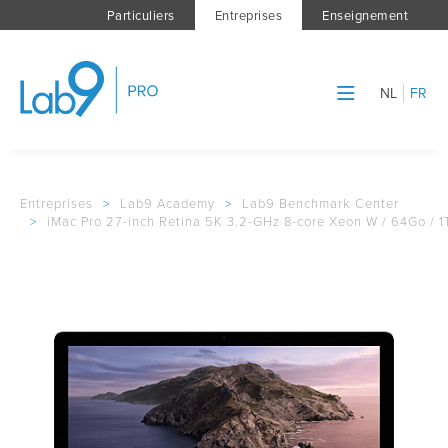
Particuliers
Entreprises
Enseignement
NL
FR
Entreprises
>
Lab9 Academy
>
Lab9 Benchmark Center
>
iMac Pro 27-inch Retina 5K 3.2-GHz 8-core Xeon W / 64Go / 