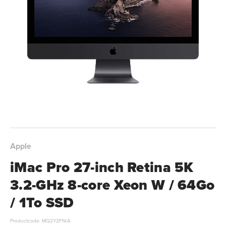
Apple
iMac Pro 27-inch Retina 5K
3.2-GHz 8-core Xeon W / 64Go
/ 1To SSD
Productcode: MQ2Y2FN/A