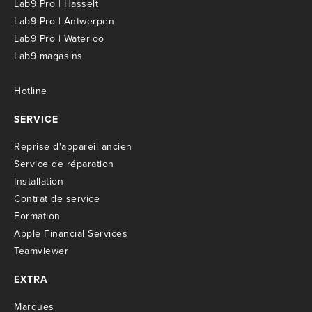
Lab9 Pro | Hasselt
Lab9 Pro | Antwerpen
Lab9 Pro | Waterloo
Lab9 magasins
Hotline
SERVICE
R
eprise d'appareil ancien
S
ervice de réparation
I
nstallation
C
ontrat de service
Formation
Apple Financial Services
Teamviewer
EXTRA
M
arques