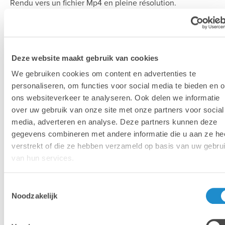
Rendu vers un fichier Mp4 en pleine résolution.
Adobe Audition version 13.0: Aud - Open
Ouvrez un fichier audio complexe.
Deze website maakt gebruik van cookies
We gebruiken cookies om content en advertenties te
Adobe Audition version 13.0: Aud - Fx
personaliseren, om functies voor social media te bieden en 
Exécution d'un effet audio complexe sur une piste audio.
ons websiteverkeer te analyseren. Ook delen we informatie
over uw gebruik van onze site met onze partners voor social
media, adverteren en analyse. Deze partners kunnen deze
gegevens combineren met andere informatie die u aan ze he
verstrekt of die ze hebben verzameld op basis van uw gebru
Résultats des tests 3D et
van hun services.
Motion Graphics
Toestemmingsselectie
Noodzakelijk
Adobe Dimension version 3.4: Dn - Render
Rendu d'une composition 3D avec des matériaux