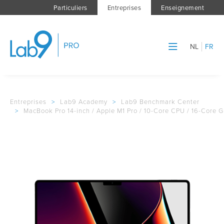
Particuliers
Entreprises
Enseignement
NL
FR
Entreprises
>
Lab9 Academy
>
Lab9 Benchmark Center
>
MacBook Pro 14-inch / Apple M1 Pro / 10-Core CPU / 16-Core 