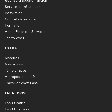
R
eprise d'appareil ancien
S
ervice de réparation
I
nstallation
C
ontrat de service
Formation
Apple Financial Services
Teamviewer
EXTRA
M
arques
Newsroom
T
émoignages
À propos de Lab9
T
ravailler chez Lab9
ENTREPRISE
Lab9 Grafics
Lab9 Business