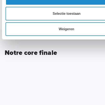
Novabench version 4.0.1: Ram test
Selectie toestaan
Test de mémoire
Weigeren
Notre core finale