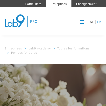
Particuliers
Entreprises
Enseignement
NL
FR
Entreprises
>
Lab9 Academy
>
Toutes les formations
>
Pompes fenèbres