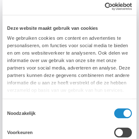
Vous souhaitez créer une impression nécrologique qui
respire la tranquillité et le style ? Nos formations vous
Deze website maakt gebruik van cookies
aident à publier des images de manière professionnelle, à
We gebruiken cookies om content en advertenties te
créer des nécrologies et à utiliser des outils d'intelligence
personaliseren, om functies voor social media te bieden
artificielle tels qu'Adobe Firefly. Choisissez une formation
en om ons websiteverkeer te analyseren. Ook delen we
calendaire ou un cours sur mesure.
informatie over uw gebruik van onze site met onze
partners voor social media, adverteren en analyse. Deze
Formations sur mesure ou sur calendrier
partners kunnen deze gegevens combineren met andere
informatie die u aan ze heeft verstrekt of die ze hebben
Apprenez à travailler efficacement avec les logiciels
verzameld op basis van uw gebruik van hun services.
Adobe dans le cadre d'une formation qui vous convient.
Formation dans votre langue maternelle
Toestemmingsselectie
Des explications claires, sans jargon technique, pour une
Noodzakelijk
mise en pratique rapide.
Conseils personnalisés
Voorkeuren
Nous vous guidons dans le choix des logiciels et du