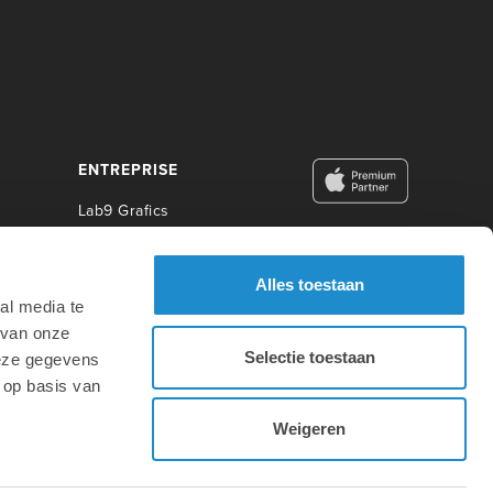
ENTREPRISE
Lab9 Grafics
Lab9 Business
Lab9 Construct
Alles toestaan
Lab9 Photo
al media te
Lab9 Academy
 van onze
Selectie toestaan
deze gegevens
ÉDUCATION
 op basis van
Weigeren