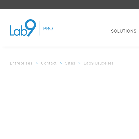
SOLUTIONS
Entreprises
>
Contact
>
Sites
>
Lab9 Bruxelles