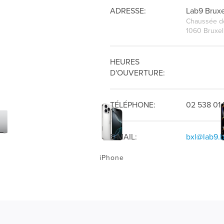
ADRESSE:
Lab9 Bruxe
Chaussée de
1060 Bruxel
HEURES
D'OUVERTURE:
TÉLÉPHONE:
02 538 01 
E-MAIL:
bxl@lab9.
iPhone