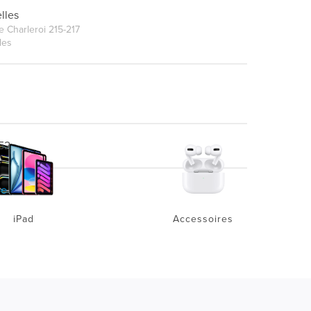
lles
 Charleroi 215-217
les
52
be
iPad
Accessoires