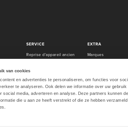
SERVICE
EXTRA
R
eprise d'appareil ancien
M
arques
Center
S
ervice de réparation
Newsroom
I
nstallation
T
émoignages
ik van cookies
C
ontrat de service
À propos de Lab9
ontent en advertenties te personaliseren, om functies voor soci
rpen
Formation
T
ravailler chez Lab9
erkeer te analyseren. Ook delen we informatie over uw gebruik
oo
Apple Financial Services
or social media, adverteren en analyse. Deze partners kunnen 
Teamviewer
ormatie die u aan ze heeft verstrekt of die ze hebben verzameld
es.