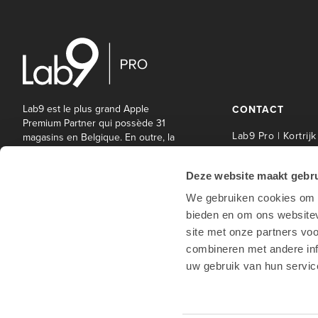
Lab9 est le plus grand Apple
CONTACT
Premium Partner qui possède 31
Lab9 Pro | Kortrijk
magasins en Belgique. En outre, la
société mère Lab9 Pro offre une
Lab9 Pro Service 
large gamme de services
| Kortrijk
Deze website maakt gebru
informatiques et autres aux
Lab9 Pro | Hasselt
entreprises et aux établissements
We gebruiken cookies om c
Lab9 Pro | Antwe
d'enseignement.
bieden en om ons websitev
Lab9 Pro | Waterl
site met onze partners vo
Lab9 magasins
combineren met andere inf
uw gebruik van hun servic
Hotline