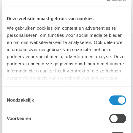
Accessoires
Deze website maakt gebruik van cookies
We gebruiken cookies om content en advertenties te
personaliseren, om functies voor social media te bieden
en om ons websiteverkeer te analyseren. Ook delen we
informatie over uw gebruik van onze site met onze
partners voor social media, adverteren en analyse. Deze
STAY TUNED!
partners kunnen deze gegevens combineren met andere
informatie die u aan ze heeft verstrekt of die ze hebben
>
verzameld op basis van uw gebruik van hun services.
Nous n'utilisons votre adresse électronique que pour vous envoyer
Toestemmingsselectie
notre newsletter mensuelle. Nous ne transmettons pas cette
Noodzakelijk
adresse à des tiers et la conserverons tant que vous ne vous
désabonnerez pas.
Voorkeuren