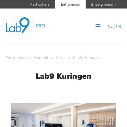
Particuliers
Entreprises
Enseignement
NL
FR
Entreprises
>
Contact
>
Sites
>
Lab9 Kuringen
Lab9 Kuringen