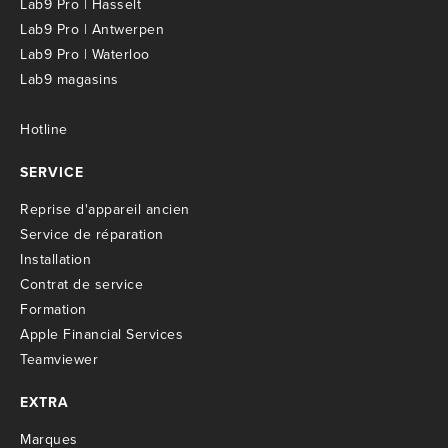
Lab9 Pro | Hasselt
Lab9 Pro | Antwerpen
Lab9 Pro | Waterloo
Lab9 magasins
Hotline
SERVICE
R
eprise d'appareil ancien
S
ervice de réparation
I
nstallation
C
ontrat de service
Formation
Apple Financial Services
Teamviewer
EXTRA
M
arques