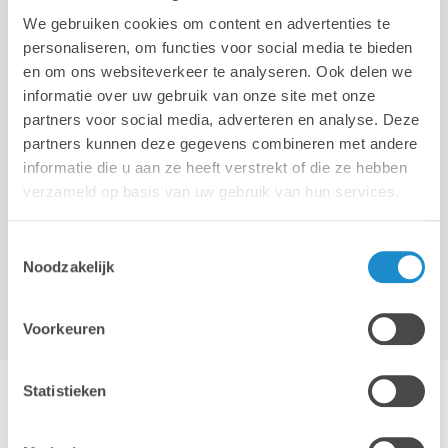
We gebruiken cookies om content en advertenties te
personaliseren, om functies voor social media te bieden
STAY TUNED!
en om ons websiteverkeer te analyseren. Ook delen we
informatie over uw gebruik van onze site met onze
>
partners voor social media, adverteren en analyse. Deze
partners kunnen deze gegevens combineren met andere
Nous n'utilisons votre adresse électronique que pour vous envoyer
informatie die u aan ze heeft verstrekt of die ze hebben
notre newsletter mensuelle. Nous ne transmettons pas cette
verzameld op basis van uw gebruik van hun services.
adresse à des tiers et la conserverons tant que vous ne vous
désabonnerez pas.
Toestemmingsselectie
Noodzakelijk
Voorkeuren
Statistieken
Hotline & remote support