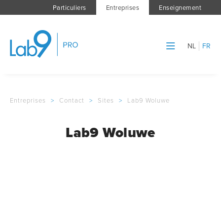
Particuliers
Entreprises
Enseignement
NL
FR
Entreprises
>
Contact
>
Sites
>
Lab9 Woluwe
Lab9 Woluwe