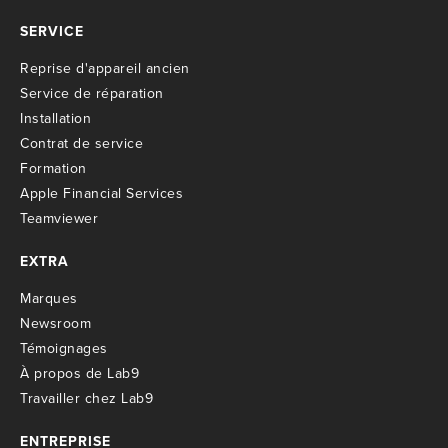
SERVICE
R
eprise d'appareil ancien
S
ervice de réparation
I
nstallation
C
ontrat de service
Formation
Apple Financial Services
Teamviewer
EXTRA
M
arques
Newsroom
T
émoignages
À propos de Lab9
T
ravailler chez Lab9
ENTREPRISE