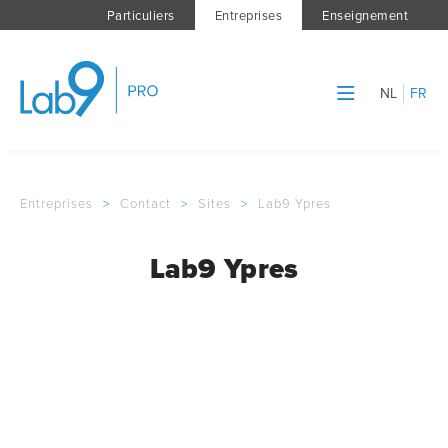
Particuliers
Entreprises
Enseignement
NL
FR
Entreprises
>
Contact
>
Sites
>
Lab9 Ypres
Lab9 Ypres