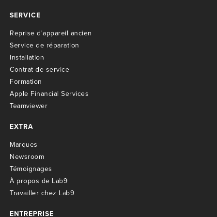
SERVICE
R
eprise d'appareil ancien
S
ervice de réparation
I
nstallation
C
ontrat de service
Formation
Apple Financial Services
Teamviewer
EXTRA
M
arques
Newsroom
T
émoignages
À propos de Lab9
T
ravailler chez Lab9
ENTREPRISE