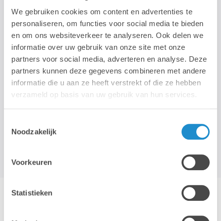
We gebruiken cookies om content en advertenties te
personaliseren, om functies voor social media te bieden
STAY TUNED!
en om ons websiteverkeer te analyseren. Ook delen we
informatie over uw gebruik van onze site met onze
>
partners voor social media, adverteren en analyse. Deze
partners kunnen deze gegevens combineren met andere
Nous n'utilisons votre adresse électronique que pour vous envoyer
informatie die u aan ze heeft verstrekt of die ze hebben
notre newsletter mensuelle. Nous ne transmettons pas cette
verzameld op basis van uw gebruik van hun services.
adresse à des tiers et la conserverons tant que vous ne vous
désabonnerez pas.
Toestemmingsselectie
Noodzakelijk
Voorkeuren
Statistieken
Hotline & remote support