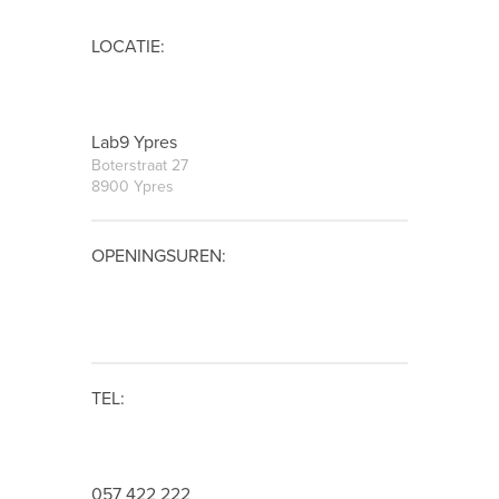
LOCATIE:
Lab9 Ypres
Boterstraat 27
8900 Ypres
OPENINGSUREN:
TEL:
057 422 222