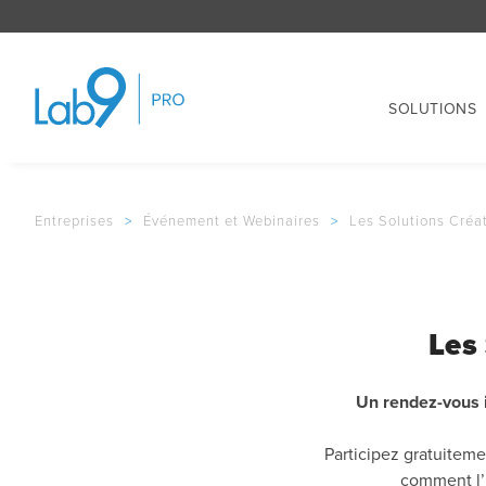
SOLUTIONS
Entreprises
>
Événement et Webinaires
>
Les Solutions Créa
Les
Un rendez-vous i
Participez gratuitem
comment l’i