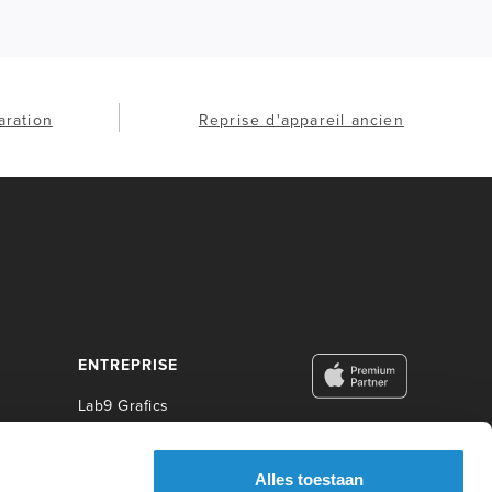
aration
Reprise d'appareil ancien
ENTREPRISE
Lab9 Grafics
Lab9 Business
Lab9 Construct
Alles toestaan
Lab9 Photo