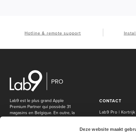
Hotline & remote support
Insta
Lab9 est le plus grand Apple
CONTACT
Premium Partner qui possède 31
Lab9 Pro | Kortrijk
magasins en Belgique. En outre, la
société mère Lab9 Pro offre une
Lab9 Pro Service 
large gamme de services
| Kortrijk
Deze website maakt gebru
informatiques et autres aux
Lab9 Pro | Hasselt