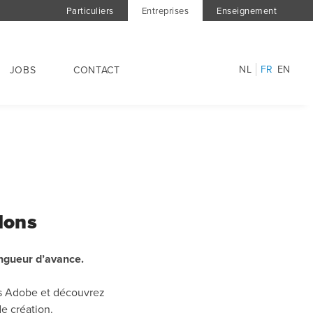
Particuliers
Entreprises
Enseignement
NL
FR
EN
JOBS
CONTACT
Mons
ongueur d’avance.
ns Adobe et découvrez
de création.