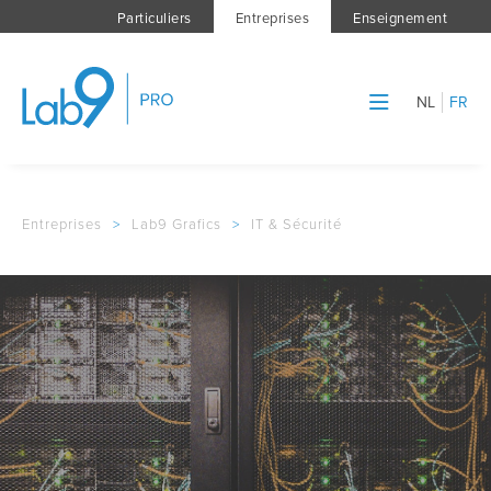
Particuliers
Entreprises
Enseignement
NL
FR
Entreprises
>
Lab9 Grafics
>
IT & Sécurité