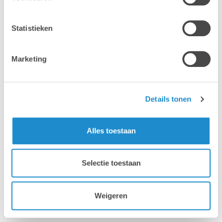
Statistieken
Marketing
Gestions des application
Mettez les applications à la disposition des
Details tonen
utilisateurs. Achetez des applications en gros et
choisissez votre méthode de mise en œuvre :
mettez les applications à disposition
Alles toestaan
automatiquement ou via un catalogue en libre-
service. Et configurez au préalable les
Selectie toestaan
applications avec les paramètres dont les
utilisateurs ont besoin.
Weigeren