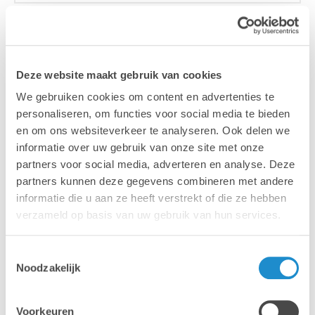
Deze website maakt gebruik van cookies
We gebruiken cookies om content en advertenties te
personaliseren, om functies voor social media te bieden
Gestions des appareils
en om ons websiteverkeer te analyseren. Ook delen we
La gestion continue fait partie des activités
informatie over uw gebruik van onze site met onze
quotidiennes du service informatique. Allez au-
partners voor social media, adverteren en analyse. Deze
delà des profils de configuration et utilisez des
partners kunnen deze gegevens combineren met andere
politiques et des scripts pour personnaliser les
informatie die u aan ze heeft verstrekt of die ze hebben
appareils afin d'offrir aux utilisateurs la meilleure
verzameld op basis van uw gebruik van hun services.
expérience possible.
Toestemmingsselectie
Noodzakelijk
Voorkeuren