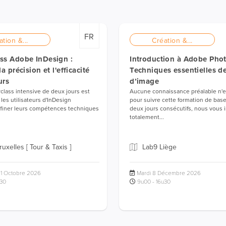
FR
ation &...
Création &...
ss Adobe InDesign :
Introduction à Adobe Pho
la précision et l'efficacité
Techniques essentielles d
urs
d’image
class intensive de deux jours est
Aucune connaissance préalable n'e
les utilisateurs d'InDesign
pour suivre cette formation de bas
ffiner leurs compétences techniques
deux jours consécutifs, nous vou
totalement...
uxelles [ Tour & Taxis ]
Lab9 Liège
21 Octobre 2026
Mardi 8 Décembre 2026
u30
9u00 - 16u30