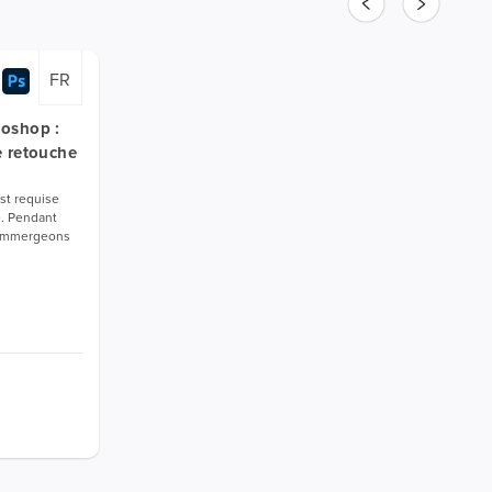
FR
toshop :
e retouche
st requise
e. Pendant
s immergeons