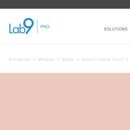
SOLUTIONS
Entreprises
>
Marques
>
Adobe
>
Adobe Creative Cloud
>