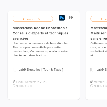
FR
Création &...
Cré
Masterclass Adobe Photoshop :
Mastercla
Conseils d'experts et techniques
Maîtriser 
avancées
sans erre
Une bonne connaissance de base d'Adobe
Cette master
Photoshop est essentielle pour cette
conçue pour 
masterclass, afin que nous puissions entrer
souhaitant a
directement dans le vif du...
et...
Lab9 Bruxelles [ Tour & Taxis ]
Lab9 Br
Lundi 7 Septembre 2026
Mercredi 
9u00 - 16u30
9u00 - 16