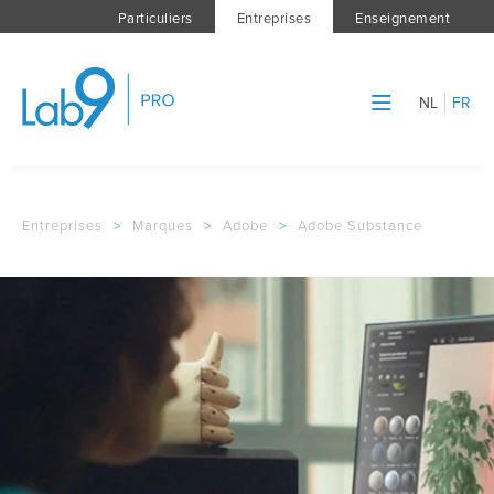
Particuliers
Entreprises
Enseignement
NL
FR
Entreprises
>
Marques
>
Adobe
>
Adobe Substance