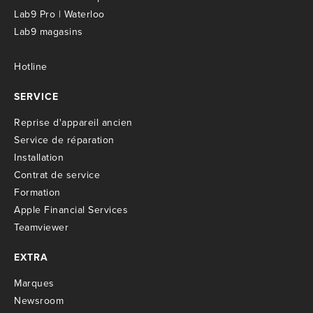
Lab9 Pro | Waterloo
Lab9 magasins
Hotline
SERVICE
R
eprise d'appareil ancien
S
ervice de réparation
I
nstallation
C
ontrat de service
Formation
Apple Financial Services
Teamviewer
EXTRA
M
arques
Newsroom