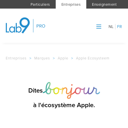
Particuliers
Entreprises
Enseignement
NL
FR
Entreprises
>
Marques
>
Apple
>
Apple Ecosysteem
Dites
à l'écosystème Apple.