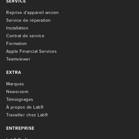
SERVICE
R
eprise d'appareil ancien
S
ervice de réparation
I
nstallation
C
ontrat de service
Formation
Apple Financial Services
Teamviewer
EXTRA
M
arques
Newsroom
T
émoignages
À propos de Lab9
T
ravailler chez Lab9
ENTREPRISE