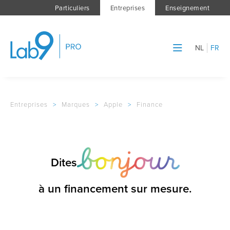
Particuliers
Entreprises
Enseignement
NL
FR
Entreprises
>
Marques
>
Apple
>
Finance
Dites
à un financement sur mesure.