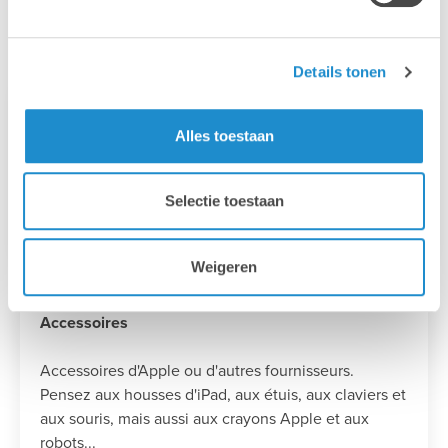
financiëren?
Details tonen
Appareils Apple
Alles toestaan
Tout le matériel Apple, comme les iPads, les
appareils MacOS et les Apple TV, peut être financé
Selectie toestaan
par AFS sans aucun problème.
Weigeren
Accessoires
Accessoires d'Apple ou d'autres fournisseurs.
Pensez aux housses d'iPad, aux étuis, aux claviers et
aux souris, mais aussi aux crayons Apple et aux
robots...