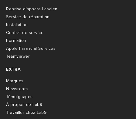
R
eprise d'appareil ancien
S
ervice de réparation
I
nstallation
C
ontrat de service
Formation
Apple Financial Services
Teamviewer
EXTRA
M
arques
Newsroom
T
émoignages
À propos de Lab9
T
ravailler chez Lab9
ENTREPRISE