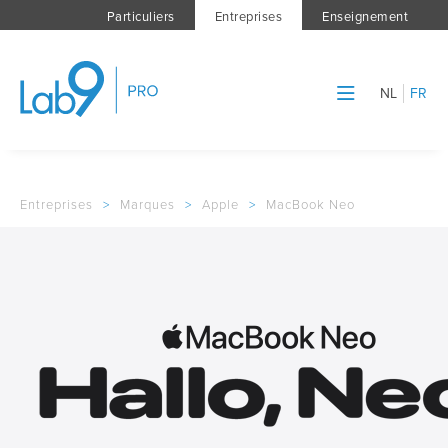
Particuliers
Entreprises
Enseignement
NL
FR
Entreprises
>
Marques
>
Apple
>
MacBook Neo