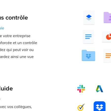
us contrôle
ole
 votre entreprise
nforcée et un contrôle
dez qui peut voir ou
 gardez ainsi une vue
luide
n
vec vos collègues,