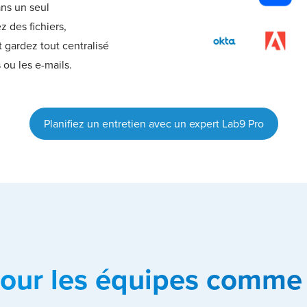
ans un seul
 des fichiers,
t gardez tout centralisé
s ou les e-mails.
Planifiez un entretien avec un expert Lab9 Pro
our les équipes comme l