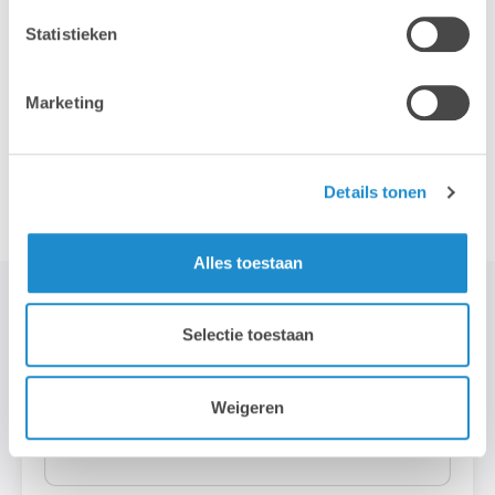
DONNÉES
Statistieken
Prénom
Marketing
Details tonen
Nom
Alles toestaan
Entreprise
Selectie toestaan
Weigeren
Numéro de TVA