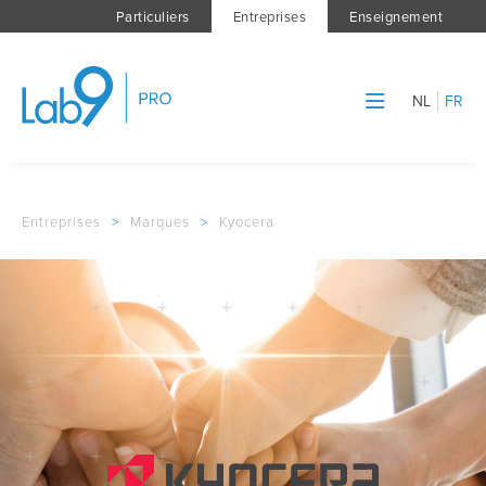
Particuliers
Entreprises
Enseignement
NL
FR
Entreprises
>
Marques
>
Kyocera