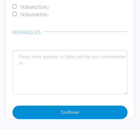
TASKalfa2554ci
TASKalfa4054ci
REMARQUES
Confirmer