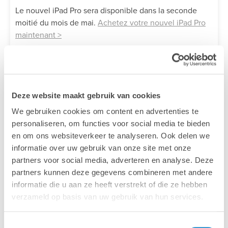
Le nouvel iPad Pro sera disponible dans la seconde
moitié du mois de mai.
Achetez votre nouvel iPad Pro
maintenant >
Deze website maakt gebruik van cookies
We gebruiken cookies om content en advertenties te
personaliseren, om functies voor social media te bieden
en om ons websiteverkeer te analyseren. Ook delen we
informatie over uw gebruik van onze site met onze
partners voor social media, adverteren en analyse. Deze
partners kunnen deze gegevens combineren met andere
© Lien De Vos - Lab9 Pro
informatie die u aan ze heeft verstrekt of die ze hebben
verzameld op basis van uw gebruik van hun services.
Retour à l’aperçu
Toestemmingsselectie