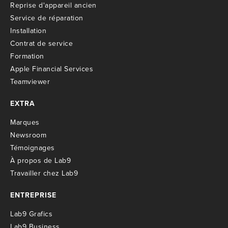
R
eprise d'appareil ancien
S
ervice de réparation
I
nstallation
C
ontrat de service
Formation
Apple Financial Services
Teamviewer
EXTRA
M
arques
Newsroom
T
émoignages
À propos de Lab9
T
ravailler chez Lab9
ENTREPRISE
Lab9 Grafics
Lab9 Business