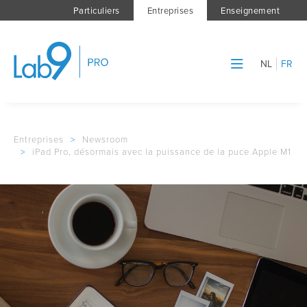
Particuliers
Entreprises
Enseignement
NL
FR
Entreprises
>
Newsroom
>
iPad Pro, désormais avec la puissance de la puce Apple M1