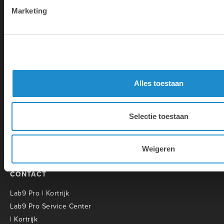
Marketing
Lab9 est le plus grand Apple
Premium Partner qui possède 31
magasins en Belgique. En outre, la
Alles toestaan
société mère Lab9 Pro offre une
large gamme de services
informatiques et autres aux
Selectie toestaan
entreprises et aux établissements
d'enseignement.
Weigeren
CONTACT
Lab9 Pro | Kortrijk
Lab9 Pro Service Center
| Kortrijk