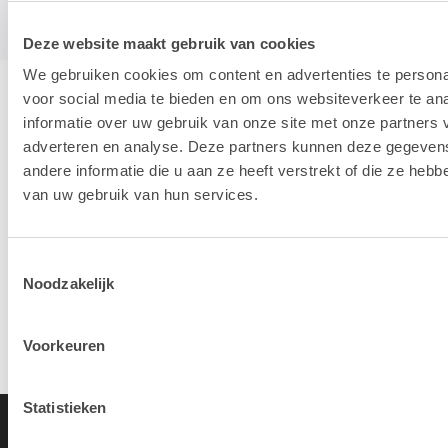
Deze website maakt gebruik van cookies
We gebruiken cookies om content en advertenties te persona
voor social media te bieden en om ons websiteverkeer te an
Hotline & remote support
informatie over uw gebruik van onze site met onze partners 
adverteren en analyse. Deze partners kunnen deze gegeve
andere informatie die u aan ze heeft verstrekt of die ze heb
Installation & configuration
van uw gebruik van hun services.
Toestemmingsselectie
Propre service de réparation
Noodzakelijk
Reprise d'appareil ancien
Voorkeuren
Statistieken