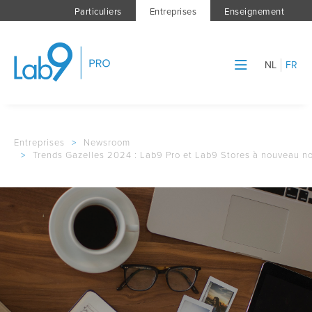
Particuliers
Entreprises
Enseignement
NL
FR
Entreprises
>
Newsroom
>
Trends Gazelles 2024 : Lab9 Pro et Lab9 Stores à nouveau n