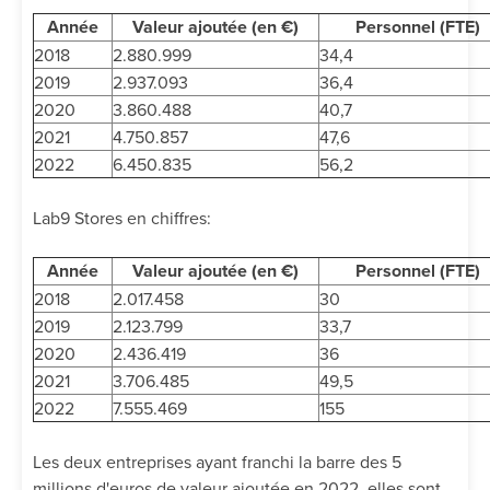
Année
Valeur ajoutée (en €)
Personnel (FTE)
2018
2.880.999
34,4
2019
2.937.093
36,4
2020
3.860.488
40,7
2021
4.750.857
47,6
2022
6.450.835
56,2
Lab9 Stores en chiffres:
Année
Valeur ajoutée (en €)
Personnel (FTE)
2018
2.017.458
30
2019
2.123.799
33,7
2020
2.436.419
36
2021
3.706.485
49,5
2022
7.555.469
155
Les deux entreprises ayant franchi la barre des 5
millions d'euros de valeur ajoutée en 2022, elles sont