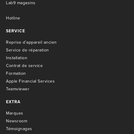
Lab9 magasins
Hotline
SERVICE
R
eprise d'appareil ancien
S
ervice de réparation
I
nstallation
C
ontrat de service
Formation
Apple Financial Services
Teamviewer
EXTRA
M
arques
Newsroom
T
émoignages