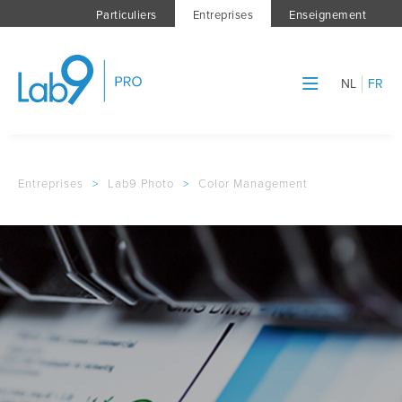
Particuliers
Entreprises
Enseignement
NL
FR
Entreprises
>
Lab9 Photo
>
Color Management