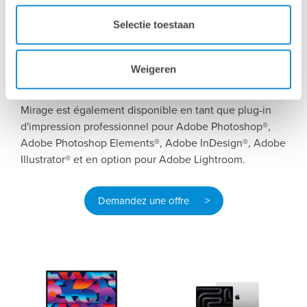
de déposer vos fichiers sur l'icône de l'application
Selectie toestaan
mirage et la boîte de dialogue s'ouvre immédiatement.
Les paramètres individuels d'impression et de média
peuvent être sauvegardés de qui permet de simplifier
Weigeren
les flux de travail de manière efficace...
Mirage est également disponible en tant que plug-in
d'impression professionnel pour Adobe Photoshop®,
Adobe Photoshop Elements®, Adobe InDesign®, Adobe
Illustrator® et en option pour Adobe Lightroom.
Demandez une offre >