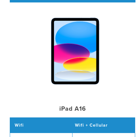
iPad A16
Wifi
Wifi + Cellular