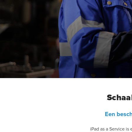
Schaal
Een besch
iPad as a Service is