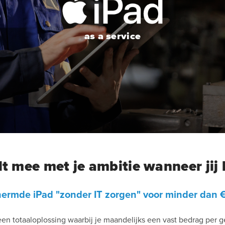
as a service
t mee met je ambitie wanneer jij 
ermde iPad "zonder IT zorgen" voor minder dan €
 een totaaloplossing waarbij je maandelijks een vast bedrag per g