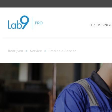
OPLOSSING
Bedrijven
>
Service
>
iPad as a Service