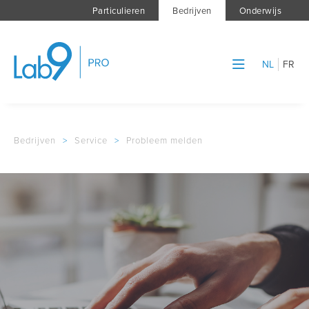
Particulieren
Bedrijven
Onderwijs
NL
FR
Bedrijven
>
Service
>
Probleem melden