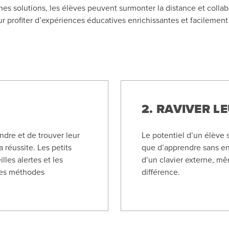
es solutions, les élèves peuvent surmonter la distance et collabo
our profiter d’expériences éducatives enrichissantes et facilement
2. RAVIVER L
ndre et de trouver leur
Le potentiel d’un élève s
 réussite. Les petits
que d’apprendre sans ent
lles alertes et les
d’un clavier externe, mêm
 les méthodes
différence.