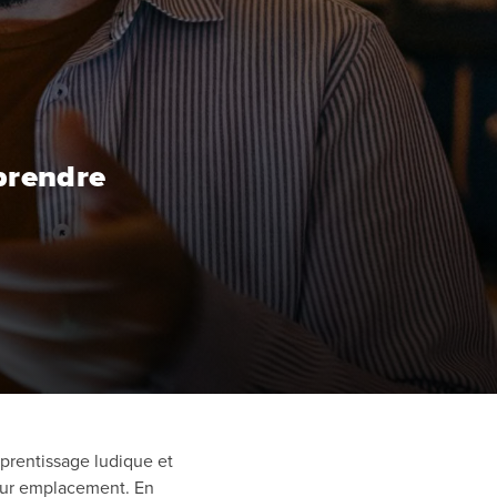
pprendre
pprentissage ludique et
leur emplacement. En