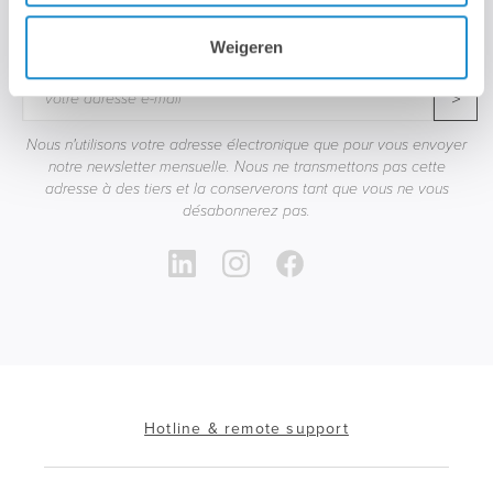
STAY TUNED!
Weigeren
>
Nous n'utilisons votre adresse électronique que pour vous envoyer
notre newsletter mensuelle. Nous ne transmettons pas cette
adresse à des tiers et la conserverons tant que vous ne vous
désabonnerez pas.
Hotline & remote support