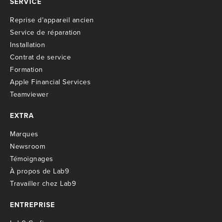
SERVICE
R
eprise d'appareil ancien
S
ervice de réparation
I
nstallation
C
ontrat de service
Formation
Apple Financial Services
Teamviewer
EXTRA
M
arques
Newsroom
T
émoignages
À propos de Lab9
T
ravailler chez Lab9
ENTREPRISE