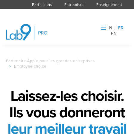
Particuliers
Entreprises
Enseignement
NL
FR
EN
Partenaire Apple pour les grandes entreprises
>
Employee choice
Laissez-les choisir.
Ils vous donneront
leur meilleur travail