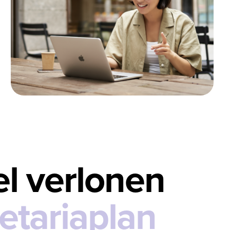
el verlonen
etariaplan