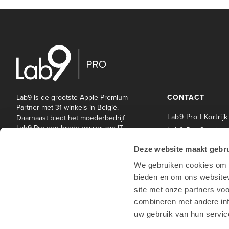
Lab9 is de grootste Apple Premium
CONTACT
Partner met 31 winkels in België.
Lab9 Pro | Kortrijk
Daarnaast biedt het moederbedrijf
Lab9 Pro een brede waaier aan IT-
Lab9 Pro Service 
en andere diensten aan bedrijven
| Kortrijk
en onderwijsinstellingen.
Deze website maakt gebru
Lab9 Pro | Hasselt
We gebruiken cookies om c
Lab9 Pro | Antwe
bieden en om ons websitev
Lab9 Pro | Waterl
site met onze partners vo
Lab9 winkels
combineren met andere inf
uw gebruik van hun servic
Hotline