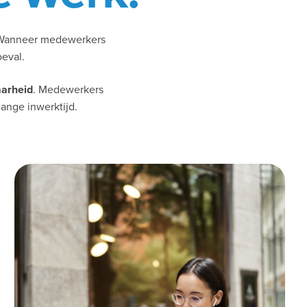
. Wanneer medewerkers
oeval.
aarheid
. Medewerkers
lange inwerktijd.