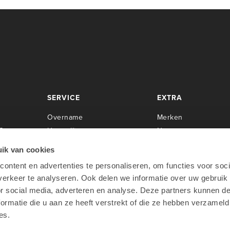
SERVICE
EXTRA
Overname
Merken
Center
Herstellingen
Newsroom
Installaties
Cases
ik van cookies
Servicecontracten
Over Lab9
ontent en advertenties te personaliseren, om functies voor soci
rpen
O
pleidingen
Werken bij Lab9
erkeer te analyseren. Ook delen we informatie over uw gebruik
oo
Apple Financial Services
or social media, adverteren en analyse. Deze partners kunnen 
Teamviewer
ormatie die u aan ze heeft verstrekt of die ze hebben verzameld
es.