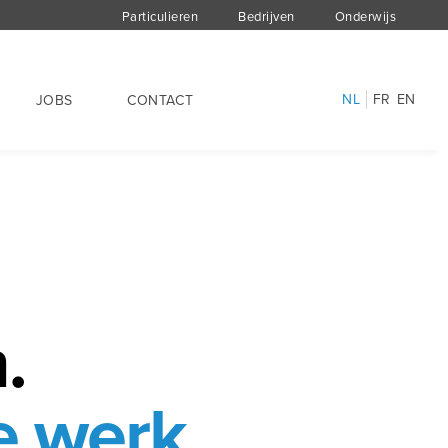
Particulieren
Bedrijven
Onderwijs
NL
FR
EN
JOBS
CONTACT
.
e werk.