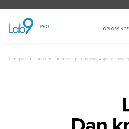
OPLOSSING
Bedrijven
>
Lab9 Pro | Enterprise-partner voor Apple-omgevin
Dan kr