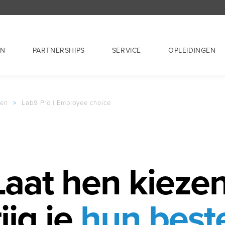
EN
PARTNERSHIPS
SERVICE
OPLEIDINGEN
gen
>
Lab9 Pro | Employee choice
Laat hen kiezen
ijg je
hun best