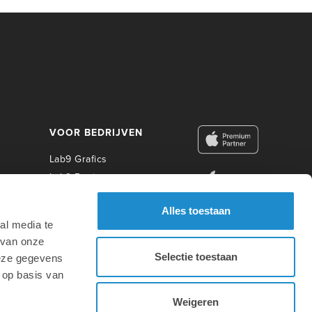
VOOR BEDRIJVEN
Lab9 Grafics
Lab9 Business
Lab9 Construct
Alles toestaan
Lab9 Photo
al media te
Lab9 Academy
 van onze
Selectie toestaan
deze gegevens
VOOR ONDERWIJS
 op basis van
Weigeren