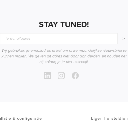
STAY TUNED!
>
Wij gebruiken je e-mailadres enkel om onze maandelijkse nieuwsbrief te
kunnen mailen. We geven dit adres niet door aan derden, en houden het
bij zolang je je niet uitschrijft.
allatie & configuratie
Eigen hersteldien