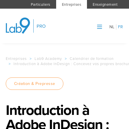
Particuliers
Entreprises
Enseignement
NL
FR
Entreprises
>
Lab9 Academy
>
Calendrier de formation
>
Introduction à Adobe InDesign : Concevez vos propres brochure
Création & Prepresse
Introduction à
Adobe InDesign :