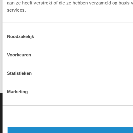
aan ze heeft verstrekt of die ze hebben verzameld op basis
services.
Hotline & remote support
Toestemmingsselectie
Installation & configuration
Noodzakelijk
Voorkeuren
Propre service de réparation
Statistieken
Reprise d'appareil ancien
Marketing