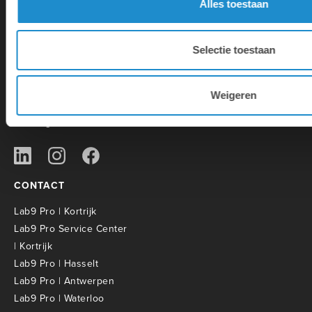
Alles toestaan
Lab9 est le plus grand Apple
Premium Partner qui possède 31
Selectie toestaan
magasins en Belgique. En outre, la
société mère Lab9 Pro offre une
large gamme de services
informatiques et autres aux
Weigeren
entreprises et aux établissements
d'enseignement.
CONTACT
Lab9 Pro | Kortrijk
Lab9 Pro Service Center
| Kortrijk
Lab9 Pro | Hasselt
Lab9 Pro | Antwerpen
Lab9 Pro | Waterloo