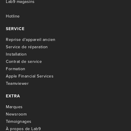
Lab9 magasins
Hotline
SERVICE
R
eprise d'appareil ancien
S
ervice de réparation
I
nstallation
C
ontrat de service
Formation
Apple Financial Services
Teamviewer
EXTRA
M
arques
Newsroom
T
émoignages
À propos de Lab9