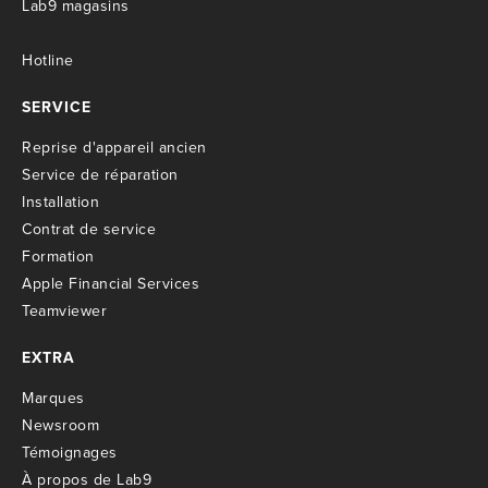
Lab9 magasins
Hotline
SERVICE
R
eprise d'appareil ancien
S
ervice de réparation
I
nstallation
C
ontrat de service
Formation
Apple Financial Services
Teamviewer
EXTRA
M
arques
Newsroom
T
émoignages
À propos de Lab9