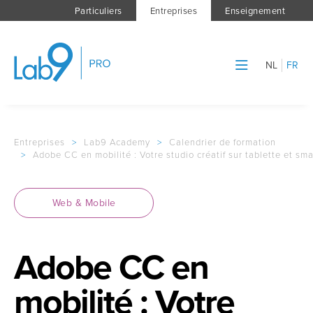
Particuliers
Entreprises
Enseignement
NL
FR
Entreprises
>
Lab9 Academy
>
Calendrier de formation
>
Adobe CC en mobilité : Votre studio créatif sur tablette et s
Web & Mobile
Adobe CC en
mobilité : Votre