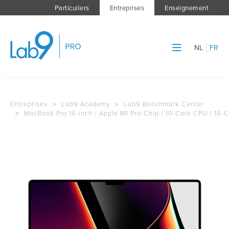
Particuliers
Entreprises
Enseignement
NL
FR
Entreprises
>
Lab9 Academy
>
Lab9 Benchmark Center
>
MacBook Pro 16-inch / Apple M1 Pro-Chip / 10-Core CPU / 16