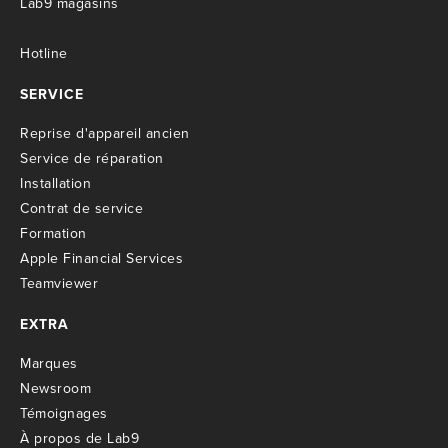
Lab9 magasins
Hotline
SERVICE
R
eprise d'appareil ancien
S
ervice de réparation
I
nstallation
C
ontrat de service
Formation
Apple Financial Services
Teamviewer
EXTRA
M
arques
Newsroom
T
émoignages
À propos de Lab9