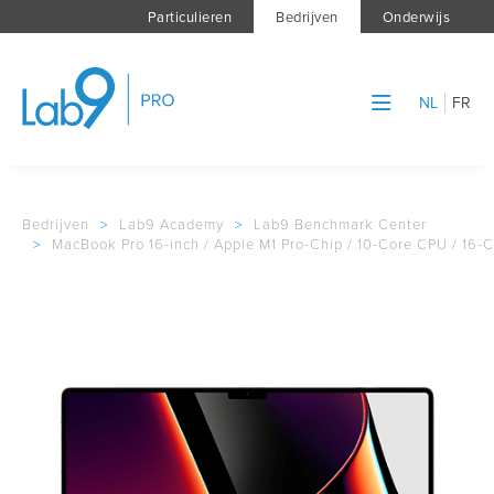
Particulieren
Bedrijven
Onderwijs
NL
FR
Bedrijven
>
Lab9 Academy
>
Lab9 Benchmark Center
>
MacBook Pro 16-inch / Apple M1 Pro-Chip / 10-Core CPU / 16