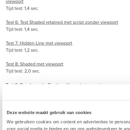
viewport
Tijd test: 1,4 sec.
Test 6: Test Shaded retained met script zonder viewport
Tijd test: 1,4 sec.
Test 7: Hidden Line met viewport
Tijd test: 1,2 sec.
Test 8: Shaded met viewport
Tijd test: 2,0 sec.
Test 9: Renderworks Final quality met viewport
Tijd test: 5,7 sec.
Test 10: Redshift test (alternatieve rendermethode)
Deze website maakt gebruik van cookies
Tijd test: 1 min. 27 sec.
We gebruiken cookies om content en advertenties te persona
Test 11: 100 Projectramen herrekenen
voor social media te bieden en om ons websiteverkeer te an