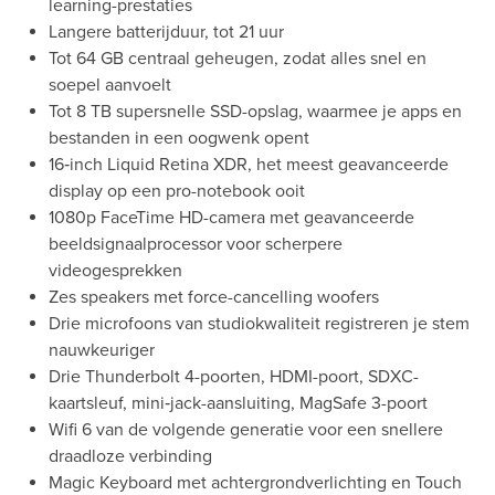
learning-prestaties
Langere batterijduur, tot 21 uur
Tot 64 GB centraal geheugen, zodat alles snel en
soepel aanvoelt
Tot 8 TB supersnelle SSD-opslag, waarmee je apps en
bestanden in een oogwenk opent
16‑inch Liquid Retina XDR, het meest geavanceerde
display op een pro-notebook ooit
1080p FaceTime HD-camera met geavanceerde
beeldsignaalprocessor voor scherpere
videogesprekken
Zes speakers met force-cancelling woofers
Drie microfoons van studiokwaliteit registreren je stem
nauwkeuriger
Drie Thunderbolt 4-poorten, HDMI-poort, SDXC-
kaartsleuf, mini‑jack-aansluiting, MagSafe 3-poort
Wifi 6 van de volgende generatie voor een snellere
draadloze verbinding
Magic Keyboard met achtergrondverlichting en Touch